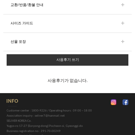
교환/반품/환불 안내
사이즈 가이드
선물 포장
사용후기 쓰기
사용후기가 없습니다.
Customer center : 1800-9226 / Operating hours : 09:00 ~ 18:00
Association inquiry : seliver7@hanmail.net
SELIVER KOREA Co.
Yugyo-ro 17-27 (Eoryong-dong) Pocheon-si, Gyeonggi-do
Business registration no : 291-70-00249